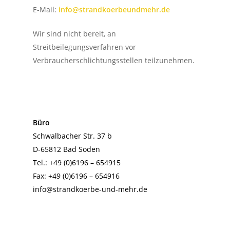
E-Mail:
info@strandkoerbeundmehr.de
Startseite
Über uns
Wir sind nicht bereit, an
Streitbeilegungsverfahren vor
Strandkörbe
Verbraucherschlichtungsstellen teilzunehmen.
Galerie
Mehr
Kontakt
Büro
Schwalbacher Str. 37 b
D-65812 Bad Soden
Tel.:
+49 (0)6196 – 654915
Fax: +49 (0)6196 – 654916
info@strandkoerbe-und-mehr.de